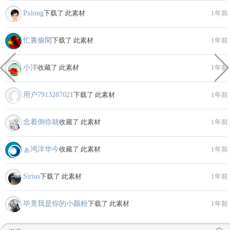
Pxlong
下载了 此素材
1年前
忙裏偷閑
下载了 此素材
1年前
小洋
收藏了 此素材
1年前
用户7913287021
下载了 此素材
1年前
念着倒你就
收藏了 此素材
1年前
ぁ鸿洋华今
收藏了 此素材
1年前
Sirius
下载了 此素材
1年前
毕竟我是你的小颜粉
下载了 此素材
1年前